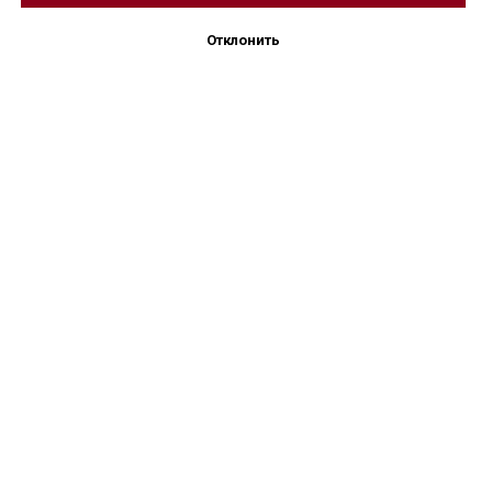
Отклонить
+7 4822 310 500