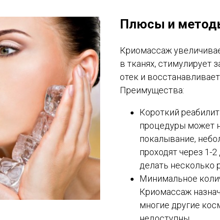
Плюсы и метод
Криомассаж увеличива
в тканях, стимулирует 
отек и восстанавливает
Преимущества:
Короткий реабилит
процедуры может н
покалывание, небол
проходят через 1-2
делать несколько р
Минимальное колич
Криомассаж назнач
многие другие кос
недоступны.