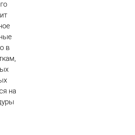
го
ит
ное
вные
о в
ткам,
ных
ых
ся на
дуры