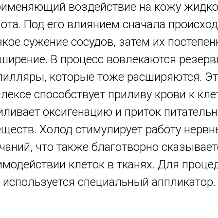
рименяющий воздействие на кожу жидко
зота. Под его влиянием сначала происход
зкое сужение сосудов, затем их постепен
ширение. В процесс вовлекаются резер
пилляры, которые тоже расширяются. Эт
лексе способствует приливу крови к кле
иливает оксигенацию и приток питатель
еществ. Холод стимулирует работу нервн
чаний, что также благотворно сказывает
имодействии клеток в тканях. Для проце
используется специальный аппликатор.