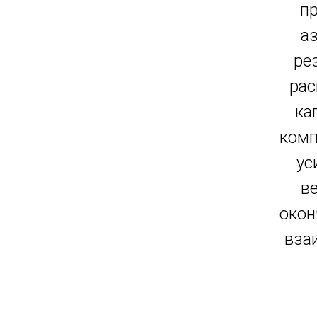
п
а
ре
рас
ка
комп
ус
в
окон
вза