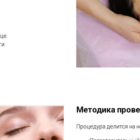
це.
и.
Методика пров
Процедура делится на н