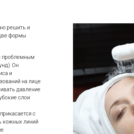
но решить и
 две формы
с проблемным
нд). Он
иса и
зований на лице
ливать давление
лубокие слои
прикасается с
ь кожных линий
е.