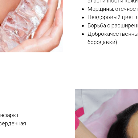
эластичности кожи)
Морщины, отечност
Нездоровый цвет л
Борьба с расширен
Доброкачественные
бородавки).
инфаркт
 сердечная