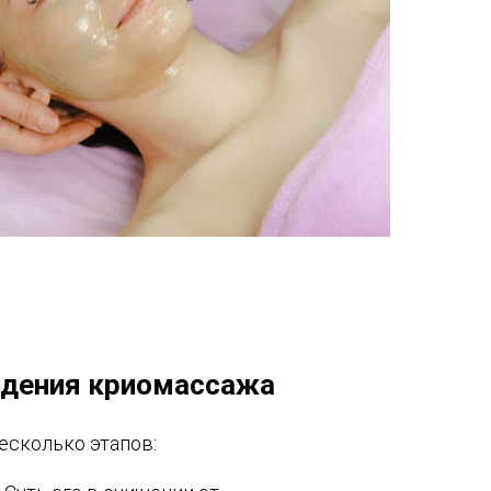
едения криомассажа
есколько этапов: