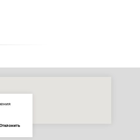
шения
Отклонить